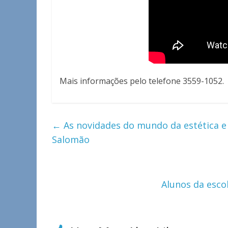
Mais informações pelo telefone 3559-1052.
←
As novidades do mundo da estética e
Salomão
Alunos da esco