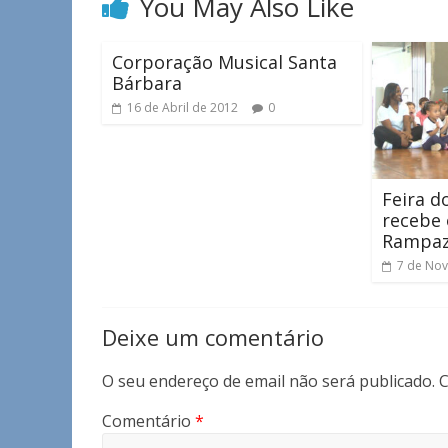
You May Also Like
Corporação Musical Santa
Bárbara
16 de Abril de 2012
0
Feira d
recebe 
Rampa
7 de No
Deixe um comentário
O seu endereço de email não será publicado.
C
Comentário
*