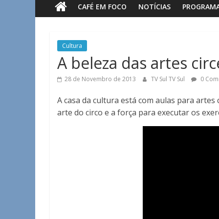
CAFÉ EM FOCO
NOTÍCIAS
PROGRAM
Sul
Notícias
Cultura
de
A beleza das artes cir
Guaxupé
e
28 de Novembro de 2013
TV Sul TV Sul
0 Com
região.
A casa da cultura está com aulas para artes c
arte do circo e a força para executar os exerc