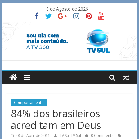
Skip
8 de Agosto de 2026
to
content
TV
Sul
Notícias
Comportamento
de
84% dos brasileiros
Guaxupé
acreditam em Deus
e
região.
28 de Abril de 2011
TV Sul TV Sul
0 Comments