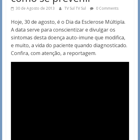
30 de Agosto de 2013
TV Sul TV Sul
0 Comments
Hoje, 30 de agosto, é o Dia da Esclerose Múltipla.
A data serve para conscientizar e divulgar os
sintomas desta doença auto-imune que modifica,
e muito, a vida do paciente quando diagnosticado.
Confira, com atenção, a reportagem.