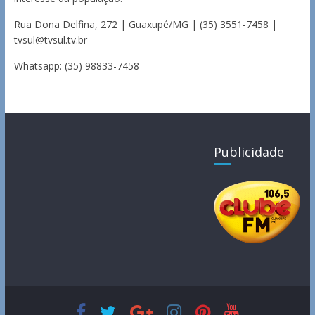
Rua Dona Delfina, 272 | Guaxupé/MG | (35) 3551-7458 |
tvsul@tvsul.tv.br
Whatsapp: (35) 98833-7458
Publicidade