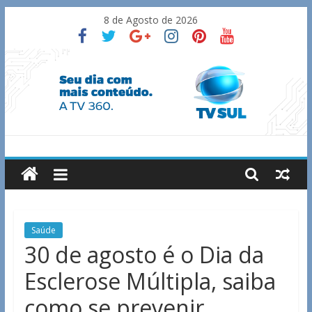
Skip
8 de Agosto de 2026
to
content
TV
Sul
Notícias
Saúde
de
30 de agosto é o Dia da
Guaxupé
Esclerose Múltipla, saiba
e
região.
como se prevenir